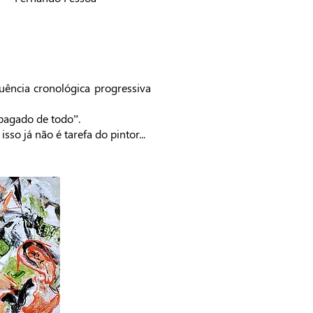
uência cronológica progressiva
apagado de todo”.
so já não é tarefa do pintor...