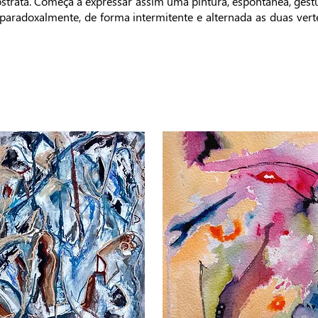
strata. Começa a expressar assim uma pintura, espontânea, gestu
aradoxalmente, de forma intermitente e alternada as duas verten