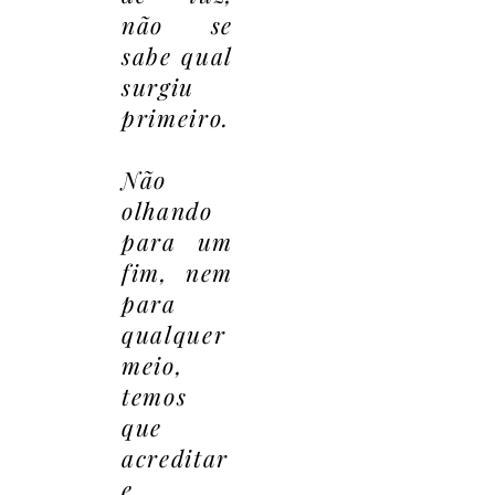
não se
sabe qual
surgiu
primeiro.
Não
olhando
para um
fim, nem
para
qualquer
meio,
temos
que
acreditar
e