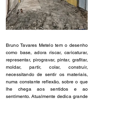
Bruno Tavares Metelo tem o desenho
como base, adora riscar, caricaturar,
representar, pirogravar, pintar, grafitar,
moldar, partir, colar, construir,
necessitando de sentir os materiais,
numa constante reflexão, sobre o que
lhe chega aos sentidos e ao
sentimento. Atualmente dedica grande
parte do seu tempo de ócio à técnica
de aguarela, adora pintar na rua, no
meio
do movimento citadino ou na natureza,