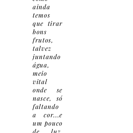
ainda
temos
que tirar
bons
frutos,
talvez
juntando
água,
meio
vital
onde se
nasce, só
faltando
a cor...e
um pouco
de luz,