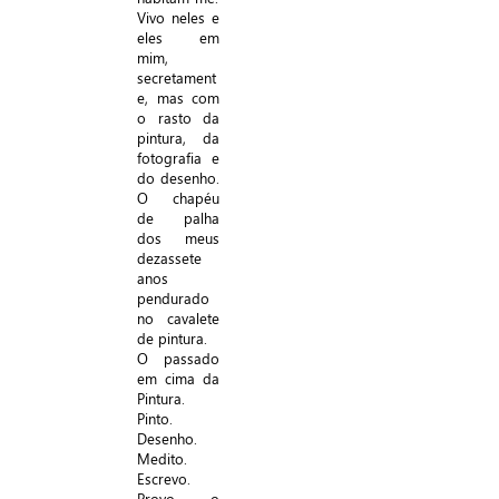
Vivo neles e
eles em
mim,
secretament
e, mas com
o rasto da
pintura, da
fotografia e
do desenho.
O chapéu
de palha
dos meus
dezassete
anos
pendurado
no cavalete
de pintura.
O passado
em cima da
Pintura.
Pinto.
Desenho.
Medito.
Escrevo.
Provo o