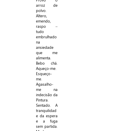
arroz de
polvo.
Altero,
emendo,
raspo –
tudo
embrulhado
na
ansiedade
que me
alimenta.
Bebo chá.
Aqueço-me.
Esqueço-
me.
Agasalho-
me na
indecisão da
Pintura.
Sentado. A
tranquilidad
e da espera
e a fuga
sem partida.