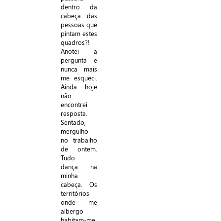
dentro da
cabeça das
pessoas que
pintam estes
quadros?!
Anotei a
pergunta e
nunca mais
me esqueci.
Ainda hoje
não
encontrei
resposta.
Sentado,
mergulho
no trabalho
de ontem.
Tudo
dança na
minha
cabeça. Os
territórios
onde me
albergo
habitam-me.