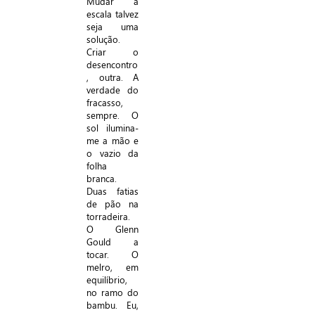
Mudar a
escala talvez
seja uma
solução.
Criar o
desencontro
, outra. A
verdade do
fracasso,
sempre. O
sol ilumina-
me a mão e
o vazio da
folha
branca.
Duas fatias
de pão na
torradeira.
O Glenn
Gould a
tocar. O
melro, em
equilíbrio,
no ramo do
bambu. Eu,