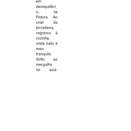
em
desequilíbri
o, na
Pintura. Ao
sinal da
torradeira,
regresso à
cozinha,
onde tudo é
mais
tranquilo.
Volto ao
mergulho
no azul-
cobalto que
continua a
bater asas a
um canto da
tarde. Vejo
o que
ontem não
vi. Amanhã
verei o que
hoje não
vejo. O