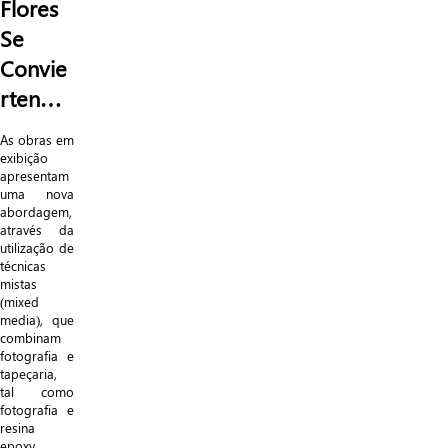
Flo
res
Se
Convie
rten
…
As obras em
exibição
apresentam
uma nova
abordagem,
através da
utilização de
técnicas
mistas
(mixed
media), que
combinam
fotografia e
tapeçaria,
tal como
fotografia e
resina
epoxy.