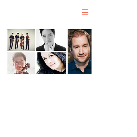
25 de
julio/16 h
canción
bienvenidos